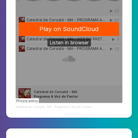
Catedral de Coroatá - MA
·
Programa A Voz do Pastor