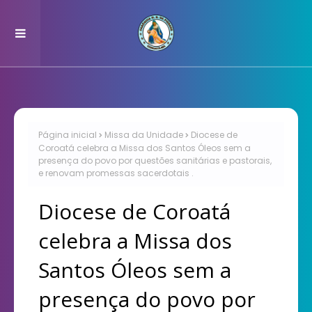
Página inicial
Missa da Unidade
Diocese de
Coroatá celebra a Missa dos Santos Óleos sem a
presença do povo por questões sanitárias e pastorais,
e renovam promessas sacerdotais .
Diocese de Coroatá
celebra a Missa dos
Santos Óleos sem a
presença do povo por