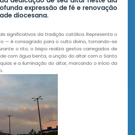
da dedicação de seu altar neste dia
ofunda expressão de fé e renovação
dade diocesana.
s significativos da tradição católica. Representa o
to — é consagrado para o culto divino, tornando-se
Durante o rito, o bispo realiza gestos carregados de
ade com água benta, a unção do altar com o Santo
quias e a iluminação do altar, marcando o início da
o.