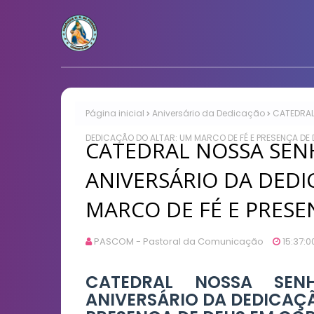
Página inicial
Aniversário da Dedicação
CATEDRAL
DEDICAÇÃO DO ALTAR: UM MARCO DE FÉ E PRESENÇA DE
CATEDRAL NOSSA SEN
ANIVERSÁRIO DA DEDI
MARCO DE FÉ E PRES
PASCOM - Pastoral da Comunicação
15:37:0
CATEDRAL NOSSA SEN
ANIVERSÁRIO DA DEDICAÇÃ