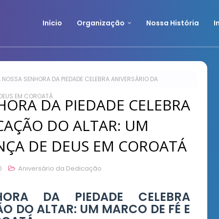
Início
Organização
Nossa História
I
 NOSSA SENHORA DA PIEDADE CELEBRA ANIVERSÁRIO DA
 DEUS EM COROATÁ
HORA DA PIEDADE CELEBRA
CAÇÃO DO ALTAR: UM
ENÇA DE DEUS EM COROATÁ
0
Aniversário da Dedicação
HORA DA PIEDADE CELEBRA
O DO ALTAR: UM MARCO DE FÉ E