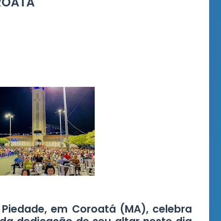
ROATÁ
 Piedade, em Coroatá (MA), celebra