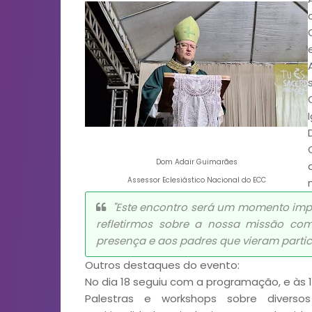
Dom Adair Guimarães
Assessor Eclesiástico Nacional do ECC
"Este encontro será um momento imp
refletirmos sobre a nossa missão co
presença e aos padres que vieram partici
Outros destaques do evento:
No dia 18 seguiu com a programação, e às 
Palestras e workshops sobre divers