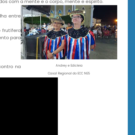
dados com a mente e o corpo, mente e espirito.
lha entre
frutífero
mento para
contro na
Andrey e Edicleia
Casal Regional do ECC NE5