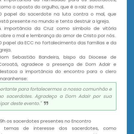
como o oposto do orgulho, que é a raiz do mal.
O papel do sacerdote na luta contra o mal, que
está presente no mundo e tenta destruir a Igreja.
A importância da Cruz como símbolo de vitória
sobre o mal e lembrança do amor de Cristo por nós.
O papel da ECC no fortalecimento das famílias e da
Igreja.
Dom Sebastião Bandeira, bispo da Diocese de
Coroatá, agradece a presença de Dom Adair e
destaca a importância do encontro para o clero
maranhense:
ortante para fortalecermos a nossa comunhão e
mo sacerdotes. Agradeço a Dom Adair por sua
par deste evento."
19h os sacerdotes presentes no Encontro
os temas de interesse dos sacerdotes, como