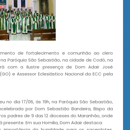
omento de fortalecimento e comunhão ao clero
 na Paróquia São Sebastião, na cidade de Codó, na
rá com a ilustre presença de Dom Adair José
GO) e Assessor Eclesiástico Nacional da ECC pela
 no dia 17/06, às 19h, na Paróquia São Sebastião,
ncelebrada por Dom Sebastião Bandeira, Bispo da
os padres de 9 das 12 dioceses do Maranhão, onde
á presente. Em sua Homilia, Dom Adair destaca:
A importância da humildade para os sacerdotes,