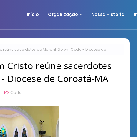
Início
Organização
Nossa História
I
to reúne sacerdotes do Maranhão em Codó - Diocese de
m Cristo reúne sacerdotes
- Diocese de Coroatá-MA
0
Codó