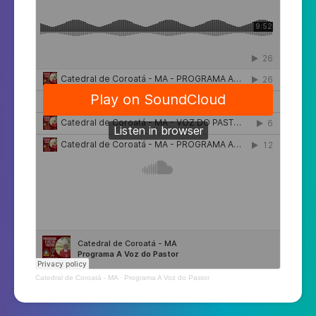
Catedral de Coroatá - MA
·
Programa A Voz do Pastor