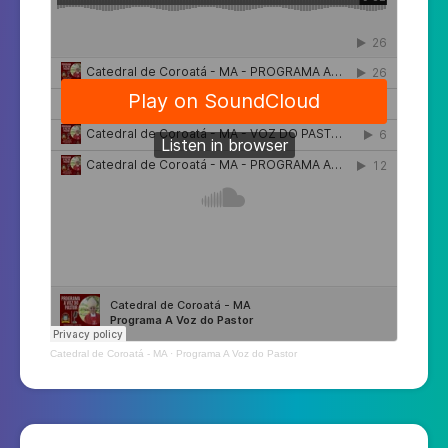
Catedral de Coroatá - MA
·
Programa A Voz do Pastor