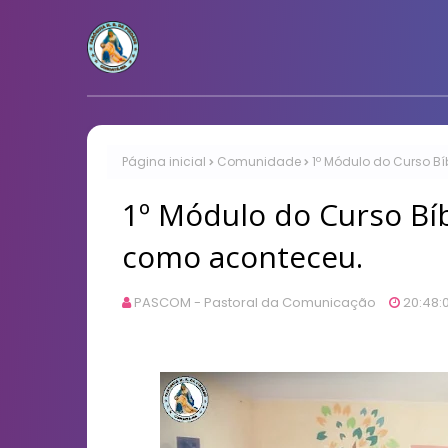
Página inicial
Comunidade
1º Módulo do Curso B
1º Módulo do Curso Bíb
como aconteceu.
PASCOM - Pastoral da Comunicação
20:48: