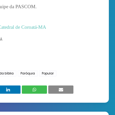
squipe da PASCOM.
Catedral de Coroatá-MA
TÁ
da bíblia
Paróquia
Popular