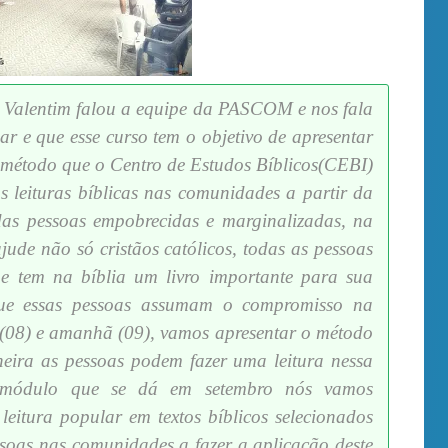
 Valentim falou a equipe da PASCOM e nos fala
ar e que esse curso tem o objetivo de apresentar
m método que o Centro de Estudos Bíblicos(CEBI)
s leituras bíblicas nas comunidades a partir da
das pessoas empobrecidas e marginalizadas, na
ajude não só cristãos católicos, todas as pessoas
 e tem na bíblia um livro importante para sua
ue essas pessoas assumam o compromisso na
 (08) e amanhã (09), vamos apresentar o método
eira as pessoas podem fazer uma leitura nessa
o módulo que se dá em setembro nós vamos
eitura popular em textos bíblicos selecionados
ssoas nas comunidades a fazer a aplicação deste