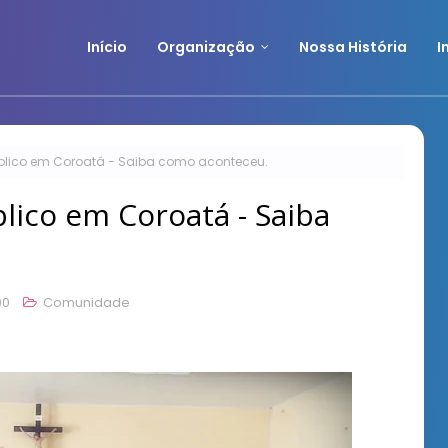
Início
Organização
Nossa História
I
íblico em Coroatá - Saiba como aconteceu.
lico em Coroatá - Saiba
00
Comunidade