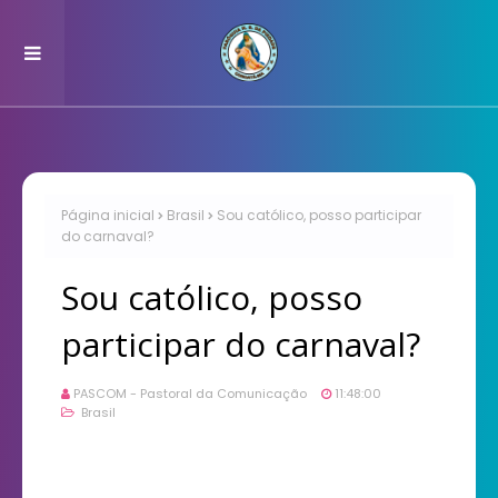
Página inicial
Brasil
Sou católico, posso participar
do carnaval?
Sou católico, posso
participar do carnaval?
PASCOM - Pastoral da Comunicação
11:48:00
Brasil