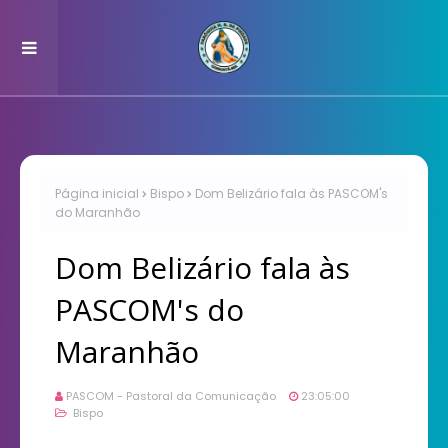
Página inicial
Bispo
Dom Belizário fala às PASCOM's
do Maranhão
Dom Belizário fala às
PASCOM's do
Maranhão
PASCOM - Pastoral da Comunicação
23:05:00
Bispo