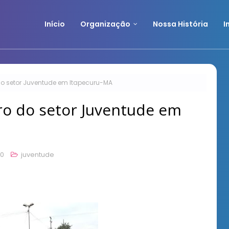
Início
Organização
Nossa História
I
do setor Juventude em Itapecuru-MA
ro do setor Juventude em
00
juventude