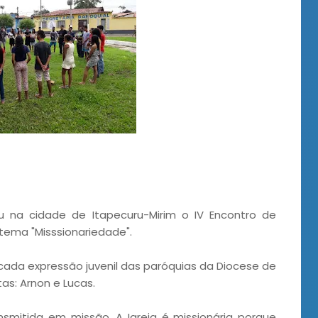
eu na cidade de Itapecuru-Mirim o IV Encontro de
tema "Misssionariedade".
 cada expressão juvenil das paróquias da Diocese de
as: Arnon e Lucas.
ansmitida em missão. A Igreja é missionária porque