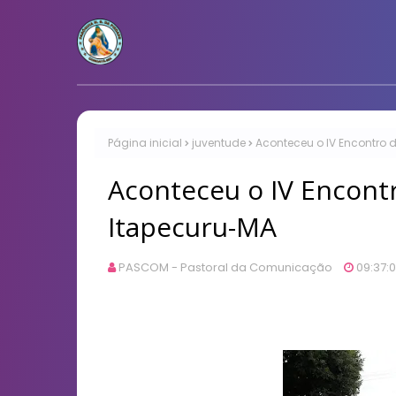
Página inicial
juventude
Aconteceu o IV Encontro 
Aconteceu o IV Encont
Itapecuru-MA
PASCOM - Pastoral da Comunicação
09:37: