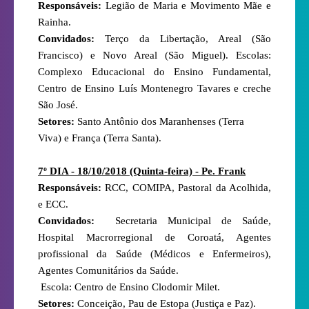
Responsáveis:
Legião de Maria e Movimento Mãe e
Rainha.
Convidados:
Terço da Libertação, Areal (São
Francisco) e Novo Areal (São Miguel). Escolas:
Complexo Educacional do Ensino Fundamental,
Centro de Ensino Luís Montenegro Tavares e creche
São José.
Setores:
Santo Antônio dos Maranhenses (Terra
Viva) e França (Terra Santa).
7º DIA - 18/10/2018 (Quinta-feira) - Pe. Frank
Responsáveis:
RCC, COMIPA, Pastoral da Acolhida,
e ECC.
Convidados:
Secretaria Municipal de Saúde,
Hospital Macrorregional de Coroatá, Agentes
profissional da Saúde (Médicos e Enfermeiros),
Agentes Comunitários da Saúde.
Escola: Centro de Ensino Clodomir Milet.
Setores:
Conceição, Pau de Estopa (Justiça e Paz).