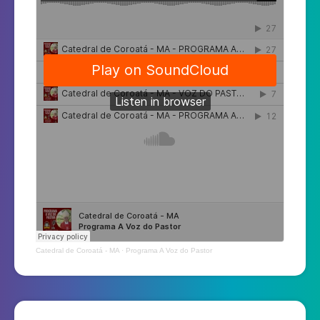
Catedral de Coroatá - MA
·
Programa A Voz do Pastor