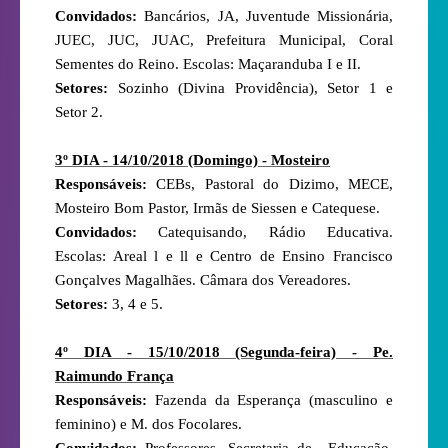
Convidados:
Bancários, JA, Juventude Missionária,
JUEC, JUC, JUAC, Prefeitura Municipal, Coral
Sementes do Reino. Escolas: Maçaranduba I e II.
Setores:
Sozinho (Divina Providência), Setor 1 e
Setor 2.
3º DIA - 14/10/2018 (Domingo) - Mosteiro
Responsáveis:
CEBs, Pastoral do Dizimo, MECE,
Mosteiro Bom Pastor, Irmãs de Siessen e Catequese.
Convidados:
Catequisando, Rádio Educativa.
Escolas: Areal l e ll e Centro de Ensino Francisco
Gonçalves Magalhães. Câmara dos Vereadores.
Setores:
3, 4 e 5.
4º DIA - 15/10/2018 (Segunda-feira) - Pe.
Raimundo França
Responsáveis:
Fazenda da Esperança (masculino e
feminino) e M. dos Focolares.
Convidados:
Professores, Secretaria de
Educação,